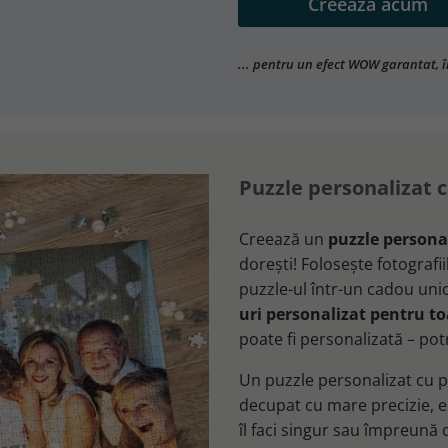
Creează acum
... pentru un efect WOW garantat, 
Puzzle personalizat c
Creează un
puzzle personal
dorești! Folosește fotografi
puzzle-ul într-un cadou uni
uri personalizat pentru t
poate fi personalizată – pot
Un puzzle personalizat cu pr
decupat cu mare precizie, e
îl faci singur sau împreună c