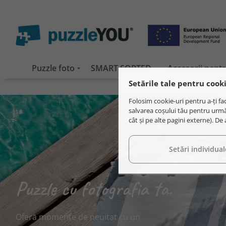
Puzzle foto
SMART SORTED
Accesorii pent
Setările tale pentru cook
Folosim cookie-uri pentru a-ți fac
salvarea coșului tău pentru următ
cât și pe alte pagini externe). D
Setări individual
Puzzle cu fotografia ta.
Oferă momente de neuitat cu un