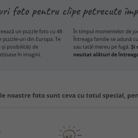
ri foto pentru clipe petrecute îm
reează un puzzle foto cu 48
În timpul momentelor de joc
 puzzle-uri din Europa. Te
Întreaga familie se adună cu 
și posibilități de
sau tatăl mereu pe fugă.
Și 
ețioase în imagini.
neuitat alături de întreag
e noastre foto sunt ceva cu totul special, pen