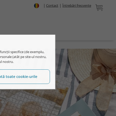
|
|
Contact
Întrebări frecvente
 funcții specifice (de exemplu,
rsonale (atât pe site-ul nostru,
ul nostru.
tă toate cookie-urile