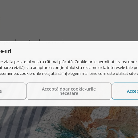
ru puzzle
Joc de memorie
ie-uri
e vizita pe site-ul nostru cât mai plăcută. Cookie-urile permit utilizarea unor
oarea vizită) sau adaptarea conținutului și a reclamelor la interesele tale pe
e asemenea, cookie-urile ne ajută să înțelegem mai bine cum este utilizat site-
Acceptă doar cookie-urile
e
Accep
necesare