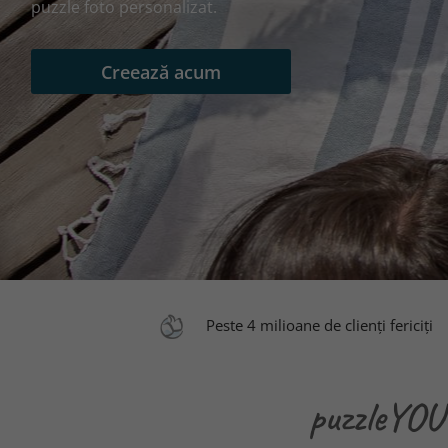
puzzle foto personalizat.
Creează acum
Peste 4 milioane de clienți fericiți
puzzleYOU 