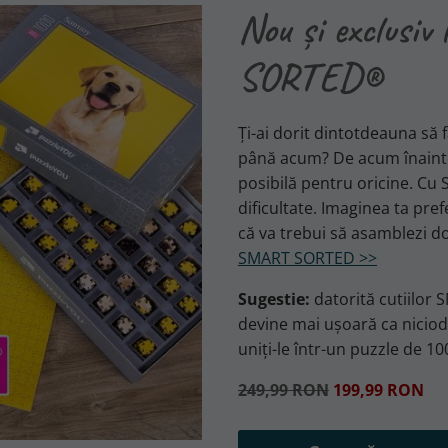
Nou și exclusi
SORTED®
Ți-ai dorit dintotdeauna să 
până acum? De acum înainte, 
posibilă pentru oricine. Cu 
dificultate. Imaginea ta pref
că va trebui să asamblezi d
SMART SORTED >>
Sugestie:
datorită cutiilor 
devine mai ușoară ca niciodată
uniți-le într-un puzzle de 1
249,99 RON
199,99 RON