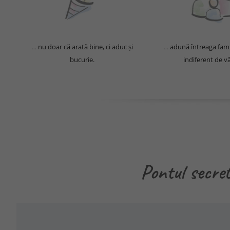
nu doar că arată bine, ci aduc și
adună întreaga fami
...
...
bucurie.
indiferent de vâ
Pontul secret