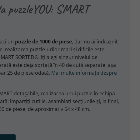
v la puzzleYOU: SMART
faci un
puzzle de 1000 de piese
, dar nu ai îndrăznit
realizarea puzzle-urilor mari și dificile este
SMART SORTED®, îți alegi singur nivelul de
erată este deja sortată în 40 de cutii separate, așa
oar 25 de piese odată.
Mai multe informații despre
SMART detașabile, realizarea unui puzzle în echipă
: împărțiți cutiile, asamblați secțiunile și, la final,
000 de piese, de aproximativ 64 x 48 cm.