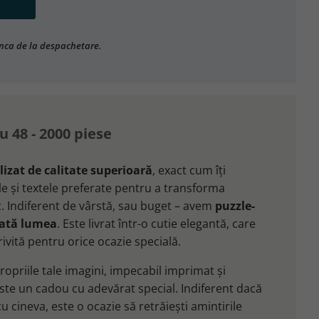
înca de la despachetare.
u 48 - 2000 piese
izat de calitate superioară
, exact cum îți
ile și textele preferate pentru a transforma
c. Indiferent de vârstă, sau buget – avem
puzzle-
oată lumea
. Este livrat într-o cutie elegantă, care
rivită pentru orice ocazie specială.
opriile tale imagini, impecabil imprimat și
ste un cadou cu adevărat special. Indiferent dacă
u cineva, este o ocazie să retrăiești amintirile